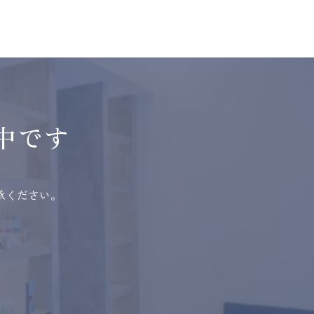
中です
承ください。