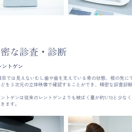
精密な診査・診断
レントゲン
接目では見えないむし歯や歯を支えている骨の状態、根の先に
などを３次元の立体映像で確認することができ、精密な診査診
ントゲンは従来のレントゲンよりも被ばく量が約1/10と少な
できます。