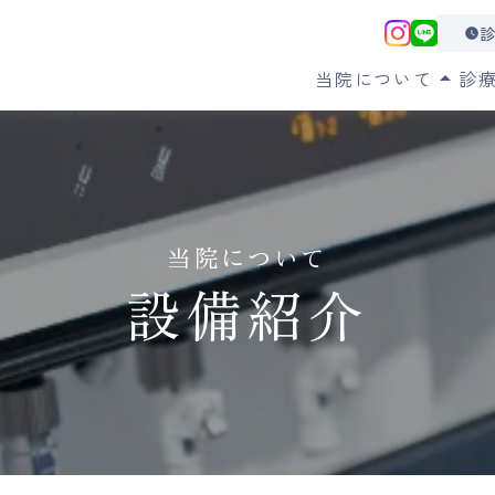
診
watch_later
当院について
arrow_drop_up
診
クリニックの特徴
メッセージ
医師紹介
設備紹介
キャンセルポリシー
当院について
設備紹介
イ