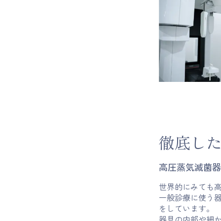
徹底し
高圧蒸気滅菌器 L
世界的にみても高
一般診療に使う器
をしています。
器具の内部や細