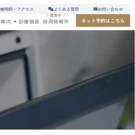
療時間・アクセス
よくある質問
お問い合わせ
\ 募集中 /
ネット予約はこちら
採用情報
療案内
arrow_drop_up
診療価格
launch
予防歯科
小児歯科
むし歯・歯周病治療
根管治療
義歯(入れ歯)
口腔外科
審美修復治療
ンプラント治療
ホワイトニング
成人・小児矯正