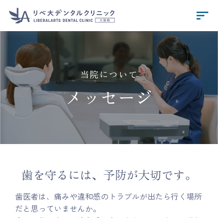
sort
当院について
メッセージ
歯を守るには、予防が大切です。
歯医者は、痛みや違和感のトラブルが出たら行く場所
だと思っていませんか。